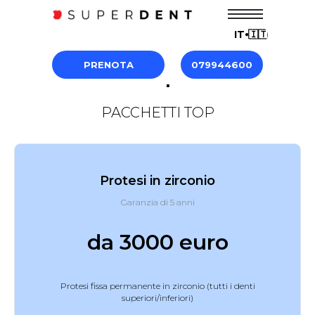
IT⦁🇮🇹
PRENOTA
079944600
Listino prezzi
PACCHETTI TOP
Protesi in zirconio
Garanzia di 5 anni
da 3000 euro
Protesi fissa permanente in zirconio (tutti i denti
superiori/inferiori)