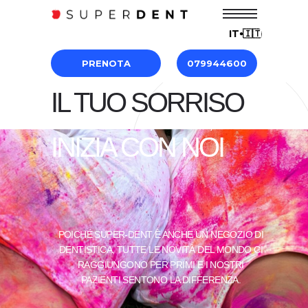
IT⦁🇮🇹
PRENOTA
079944600
IL TUO SORRISO
[ FONDAT ÎN
2003 ]
INIZIA CON NOI
POICHÉ SUPER-DENT È ANCHE UN NEGOZIO DI
DENTISTICA, TUTTE LE NOVITÀ DEL MONDO CI
RAGGIUNGONO PER PRIMI E I NOSTRI
PAZIENTI SENTONO LA DIFFERENZA.