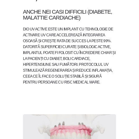
ANCHE NEI CASI DIFFICILI (DIABETE,
MALATTIE CARDIACHE)
DIO UV ACTIVE ESTE UN IMPLANT CU TEHNOLOGIE DE
ACTIVARE UV CARE ACCELEREAZĂ INTEGRAREA
OSOASĂ ȘI CREȘTE RATA DE SUCCES LA PESTE 99%.
DATORITĂ SUPERFICIEI CURATE ȘI BIOLOGIC ACTIVE,
IMPLANTUL POATE FI FOLOSIT CU ÎNCREDERE CHIAR ȘI
LA PACIENȚI CU DIABET, BOLI CARDIACE,
HIPERTENSIUNE SAU FUMĂTORI. PROTOCOLUL UV
STIMULEAZĂ REGENERAREA ȘI REDUCE INFLAMAȚIA,
CEEA CE ÎL FACE O SOLUȚIE STABILĂ ȘI SIGURĂ
PENTRU PERSOANE CU RISC MEDICAL MARE.