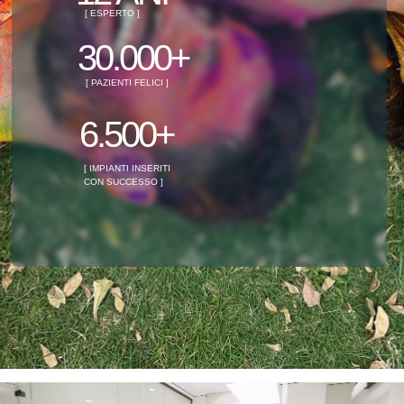
[ ESPERTO ]
30.000+
[ PAZIENTI FELICI ]
6.500+
[ IMPIANTI INSERITI
CON SUCCESSO ]