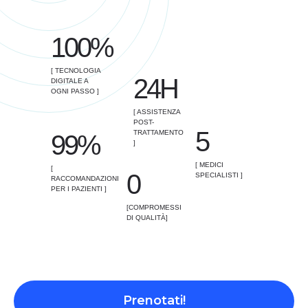
100%
[ TECNOLOGIA
24H
DIGITALE A
OGNI PASSO ]
[ ASSISTENZA
POST-
5
TRATTAMENTO
99%
]
[ MEDICI
[
0
SPECIALISTI ]
RACCOMANDAZIONI
PER I PAZIENTI ]
[COMPROMESSI
DI QUALITÀ]
Prenotati!